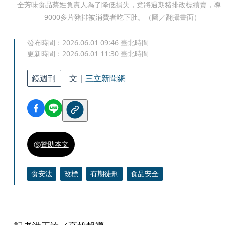
全芳味食品蔡姓負責人為了降低損失，竟將過期豬排改標續賣，導
9000多片豬排被消費者吃下肚。（圖／翻攝畫面）
發布時間：
2026.06.01 09:46
臺北時間
更新時間：
2026.06.01 11:30
臺北時間
鏡週刊
文｜
三立新聞網
贊助本文
食安法
改標
有期徒刑
食品安全