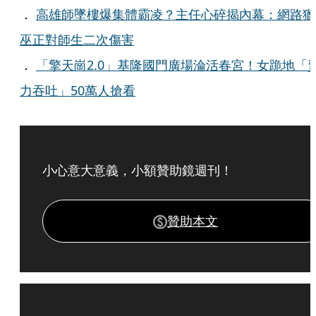
．
高雄師墜樓爆集體霸凌？主任心碎揭內幕：網路獵
巫正對師生二次傷害
．
「擎天崗2.0」基隆國門廣場淪活春宮！女跪地「
力吞吐」50萬人搶看
小心意大意義，小額贊助鏡週刊！
贊助本文