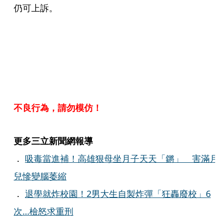
仍可上訴。
不良行為，請勿模仿！
更多三立新聞網報導
．
吸毒當進補！高雄狠母坐月子天天「鏘」 害滿月
兒慘變腦萎縮
．
退學就炸校園！2男大生自製炸彈「狂轟廢校」6
次…檢怒求重刑