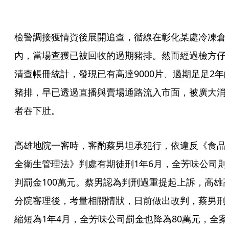
檢警調接獲情資後展開追查，循線在彰化某處冷凍倉
內，當場查獲已被回收的過期豬排。然而經過檢方仔
清查帳冊統計，發現已有高達9000片、過期足足2年
豬排，早已透過直播與賣場通路流入市面，被廣大消
者吞下肚。
高雄地院一審時，審酌蔡男坦承犯行，依違反《食品
全衛生管理法》判處有期徒刑1年6月，全芳味公司則
判罰金100萬元。蔡男認為判刑過重提起上訴，高雄
分院審理後，考量相關情狀，日前做出改判，蔡男刑
縮短為1年4月，全芳味公司罰金也降為80萬元，全案