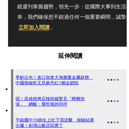
鏡週刊掌握趨勢，領先一步：從國際大事到生活
幸，我們確保您不錯過任何一個重要瞬間，誠摯
立即加入閱讀
。
延伸閱讀
爭鮮出包！進口加拿大海膽重金屬超標
中國辣椒乾又見蘇丹紅1噸全銷毀
噁！高雄燒烤店辣粉罐驚見「蟑螂泡
澡」 網酸：愛吃辣的同伴
平鎮國中70師生上吐下瀉送醫 檢驗結果
出爐！劍湖山飯店回應了