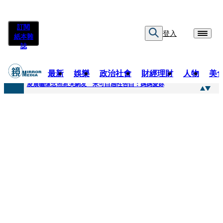
訂閱
登入
紙本雜
誌
最新
娛樂
政治社會
財經理財
人物
美
快訊
凌晨曬懷念照惹哭網友 米可白感性告白：媽媽愛妳
快訊
酸民質疑民進黨「是不是有她裸照？」 黃智賢3點回嗆獲網友讚爆
快訊
姜厚任「老牛找到嫩草」再談小24歲女友 揭七世情緣駁拐坑、暈船破財