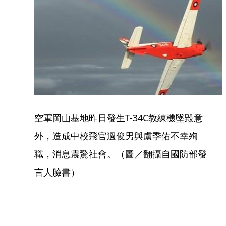
空軍岡山基地昨日發生T-34C教練機墜毀意
外，造成中校飛官過俊男與盧季佑不幸殉
職，消息震驚社會。（圖／翻攝自國防部發
言人臉書）