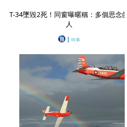
T-34墜毀2死！同窗曝暱稱：多個思念
人
時事