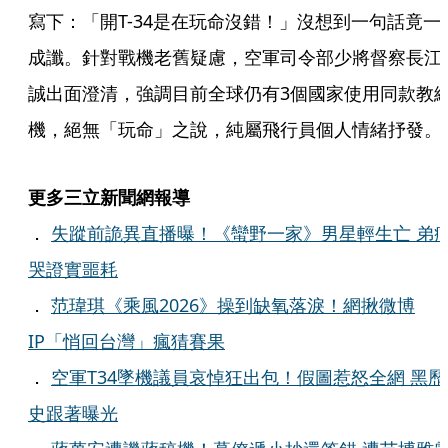
寫下：「開T-34是在玩命沒錯！」沒想到一句話竟一
成讖。針對戰機老舊疑慮，空軍司令部少將督察長江
誠出面澄清，強調目前全球仍有3個國家使用同款教
機，絕無「玩命」之說，純屬飛行員個人情緒抒發。
更多三立新聞網報導
．
失蹤前詭異直播曝！《蠻野一家》男星輕生亡 弟
哭證實噩耗
．
范瑋琪《乘風2026》操到缺氧落淚！網揪微博
IP「悄回台灣」瘋猜賽果
．
空軍T34墜機議員哀悼狂出包！假圖惹怒全網 黑歷
史跟著曝光