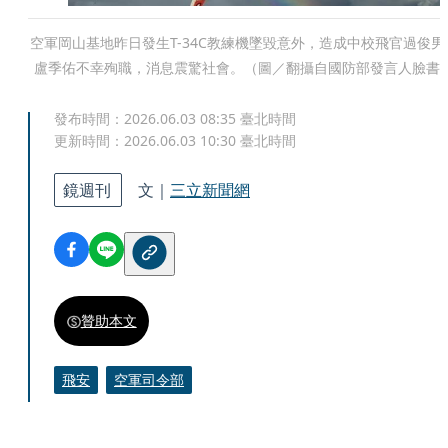
空軍岡山基地昨日發生T-34C教練機墜毀意外，造成中校飛官過俊男
盧季佑不幸殉職，消息震驚社會。（圖／翻攝自國防部發言人臉書
發布時間：
2026.06.03 08:35
臺北時間
更新時間：
2026.06.03 10:30
臺北時間
鏡週刊
文｜
三立新聞網
贊助本文
飛安
空軍司令部