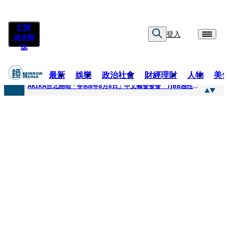
訂閱
登入
紙本雜
誌
最新
娛樂
政治社會
財經理財
人物
美
快訊
AKIRA台北開唱「令和8年8月8日」中文喊發發發 TJBB感性喊「謝謝AKIRA桑」
快訊
台灣新冠期間沒疫苗可打？ 律師列3款嗆：陳時中唯一擋的叫科興
快訊
沉寂12年…鐵肺歌后遇人生低谷 「遭親弟賞巴掌、父親出軌自己閨密」辛酸人生曝光