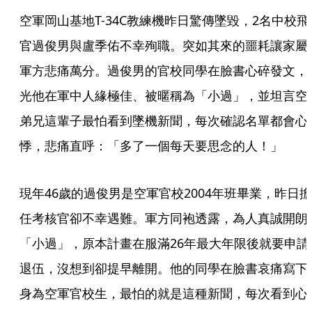
空軍岡山基地T-34C教練機昨日驚傳墜毀，2名中校飛
官過俊男與盧季佑不幸殉職。突如其來的噩耗讓家屬
軍方悲痛萬分。過俊男的官校同學在臉書心碎發文，
光他在軍中人緣極佳、被暱稱為「小過」，並坦言空
弟兄這輩子最怕看到墜機新聞，每次確認名單都會心
悸，悲痛直呼：「多了一個每天要思念的人！」
現年46歲的過俊男是空軍官校2004年班畢業，昨日擔
任考核官卻不幸遇難。軍方同袍透露，為人真誠開朗
「小過」，原本計畫在服滿26年最大年限後就要申請
退伍，沒想到卻提早離開。他的同學在臉書哀痛寫下
身為空軍官校生，最怕的就是這種新聞，每次看到心