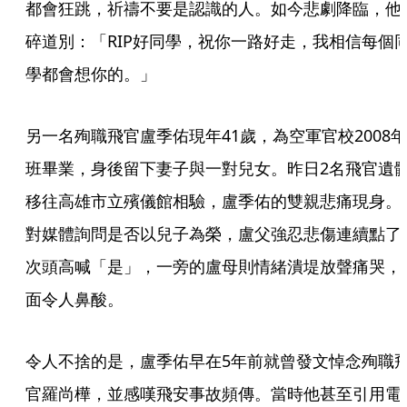
都會狂跳，祈禱不要是認識的人。如今悲劇降臨，他
碎道別：「RIP好同學，祝你一路好走，我相信每個
學都會想你的。」
另一名殉職飛官盧季佑現年41歲，為空軍官校2008年
班畢業，身後留下妻子與一對兒女。昨日2名飛官遺
移往高雄市立殯儀館相驗，盧季佑的雙親悲痛現身。
對媒體詢問是否以兒子為榮，盧父強忍悲傷連續點了
次頭高喊「是」，一旁的盧母則情緒潰堤放聲痛哭，
面令人鼻酸。
令人不捨的是，盧季佑早在5年前就曾發文悼念殉職
官羅尚樺，並感嘆飛安事故頻傳。當時他甚至引用電