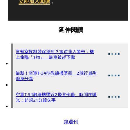
立即加入閱讀
。
延伸閱讀
貴賓室飲料裝保溫瓶？旅遊達人警告：機
上偷喝「1物」 最重被趕下機
最新！空軍T-34型教練機墜毀 2飛行員殉
職身分曝
空軍T-34教練機墜毀2飛官殉職 時間序曝
光：起飛21分鐘失事
鏡週刊