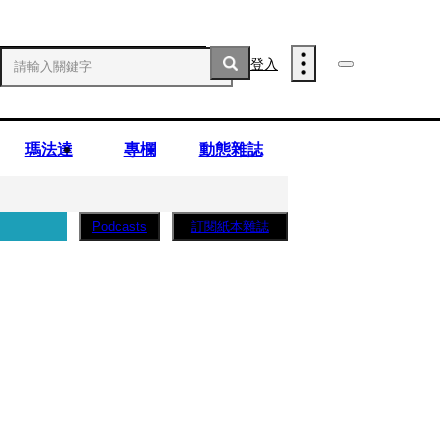
登入
瑪法達
專欄
動態雜誌
訂閱紙本雜誌
Podcasts