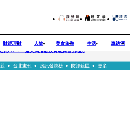
財經理財
人物
美食旅遊
生活
車錶酒
勸買ETF！ 達人揭指數投資最厲害的地方
話題
台北畫刊
房訊發燒榜
防詐鏡區
更多
 DELVAUX兩款經典包成劇中焦點
翔情牽王欣晨5年