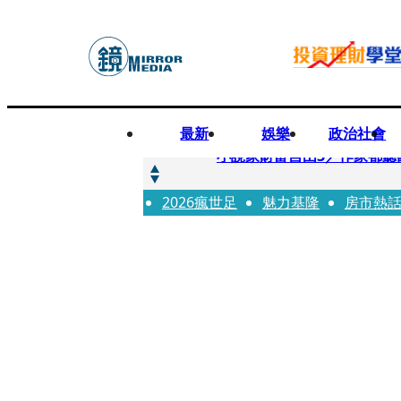
最新
娛樂
政治社會
快訊
小說家財富自由3／作家都聽
2026瘋世足
快訊
魅力基隆
房市熱
《殺手媽咪》孔曉振揹什麼包？
快訊
幼幼台哥哥變博士藝人 李博