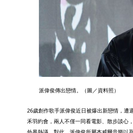
派偉俊傳出戀情。（圖／資料照）
26歲創作歌手派偉俊近日被爆出新戀情，遭
禾羽約會，兩人不僅一同看電影、散步談心
外界熱議。對此，派偉俊所屬杰威爾音樂以