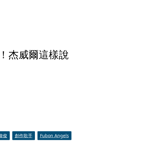
！杰威爾這樣說
偉俊
創作歌手
Fubon Angels