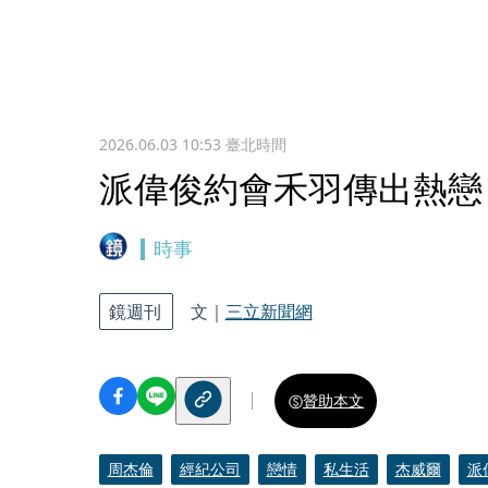
2026.06.03 10:53
臺北時間
派偉俊約會禾羽傳出熱戀
時事
鏡週刊
文｜
三立新聞網
贊助本文
周杰倫
經紀公司
戀情
私生活
杰威爾
派