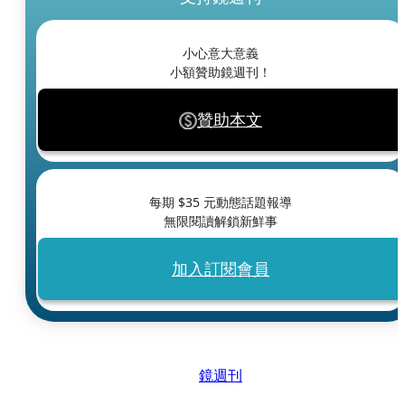
小心意大意義
小額贊助鏡週刊！
贊助本文
每期 $
35
元動態話題報導
無限閱讀解鎖新鮮事
加入訂閱會員
鏡週刊