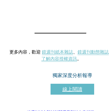
更多內容，歡迎
鏡週刊紙本雜誌
、
鏡週刊動態雜誌
了解內容授權資訊
。
獨家深度分析報導
線上閱讀