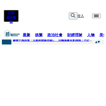
訂閱
登入
紙本雜
誌
最新
娛樂
政治社會
財經理財
人物
美
快訊
廖峻中風前妻「父親節餵飯照顧」 兒曬溫馨背影感慨：不計前嫌的真愛
快訊
封面故事／商場恩怨 曖昧多女 姦情被人夫發現 鎢業大亨恐因情仇遭虐殺
快訊
封面故事／飛行履歷助太空產業生態系成形 衛星火箭供應鏈台廠名單曝光