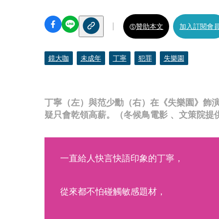
贊助本文
加入訂閱會
鏡大咖
未成年
丁寧
犯罪
失樂園
丁寧（左）與范少勳（右）在《失樂園》飾
疑只會乾領高薪。（冬候鳥電影 、文策院提
一直給人快言快語印象的丁寧，
從來都不怕碰觸敏感題材，