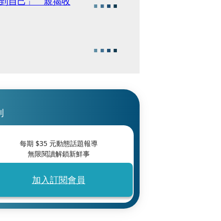
臭到自己」 親揭收
刊
每期 $
35
元動態話題報導
無限閱讀解鎖新鮮事
加入訂閱會員