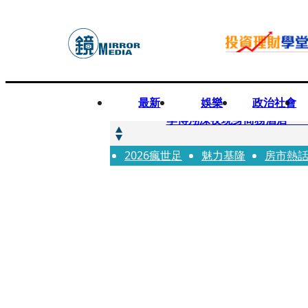
最新
娛樂
政治社會
快訊
李博翔深夜現身商務酒店 
2026瘋世足
快訊
魅力基隆
房市熱
71萬粉YouTuber驟逝
快訊
拋「雙AI」施政藍圖！徐欣