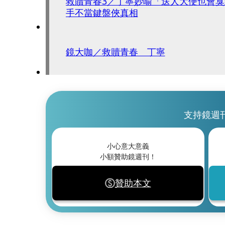
救贖青春3／丁寧妙喻「送人大便也會
手不當鍵盤俠真相
鏡大咖／救贖青春 丁寧
支持鏡週
小心意大意義
小額贊助鏡週刊！
贊助本文