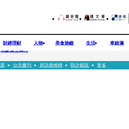
財經理財
人物
美食旅遊
生活
車錶酒
一晚豪砸五萬元
話題
台北畫刊
房訊發燒榜
防詐鏡區
更多
！被發現「陳屍同居女友住處」享年36歲 生前曾爆染毒、家暴前妻
瑩宣示無縫接軌楊文科 延續五支箭與十大交通建設