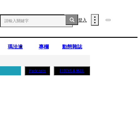
登入
瑪法達
專欄
動態雜誌
訂閱紙本雜誌
Podcasts