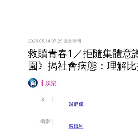
2026.05.14 07:29
臺北時間
救贖青春1／拒隨集體意
園》揭社會病態：理解比
娛樂
文
翁健偉
攝影
嚴鎮坤