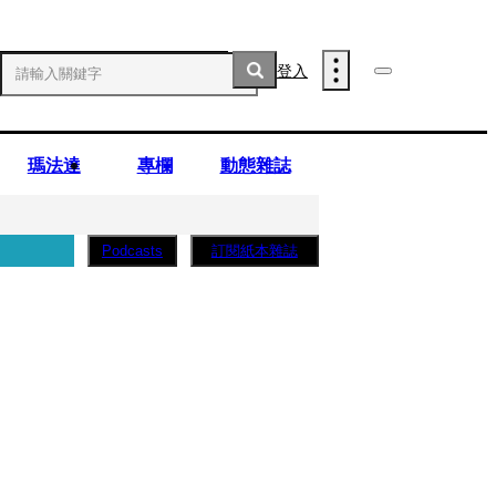
登入
瑪法達
專欄
動態雜誌
訂閱紙本雜誌
Podcasts