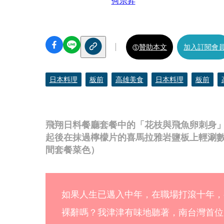
何宗昇
贊助本文
加入訂閱會
日本料理
板前
高雄美食
日本料理
板前
飛翔日料餐廳套餐中的「花枝與飛魚卵刺身
起後在抹過檸檬片的喜馬拉雅岩鹽板上輕涮
間套餐菜色）
如果人生已邁入中年，在職場打滾十年，
裸辭嗎？我津津有味地聽著，南台灣首位