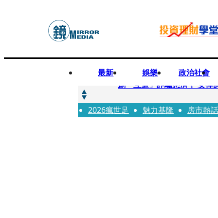
最新
娛樂
政治社會
快訊
創「互道」詐騙慈濟！ 女律
2026瘋世足
快訊
魅力基隆
房市熱
前時力黨魁表態「反對刪公
快訊
六強片齊聚桃影 小薰《祖