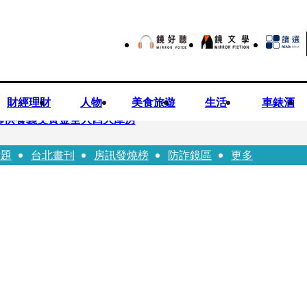
財經理財
人物
美食旅遊
生活
車錶酒
師供養義父黃金全入四大庫房
話題
台北畫刊
房訊發燒榜
防詐鏡區
更多
視預算」 盼在野三思：改凍結處理受質疑項目
先鬼》回桃影娘家 《長安的荔枝》桃影加映一票難求