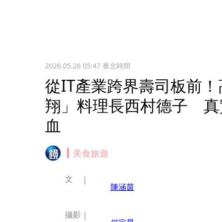
2026.05.26 05:47
臺北時間
從IT產業跨界壽司板前
翔」料理長西村德子 真
血
美食旅遊
文
陳涵茵
攝影