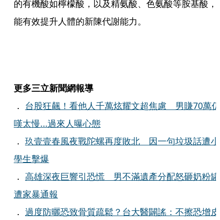
的有機酸如檸檬酸，以及精氨酸、色氨酸等胺基酸，
能有效提升人體的新陳代謝能力。
更多三立新聞網報導
．
台股狂飆！看他人千萬炫耀文超焦慮 男賺70萬
嘆太慢...過來人曝心態
．
玖壹壹春風夜戰陀螺再度敗北 因一句垃圾話遭小
學生擊爆
．
高雄深夜巨響引恐慌 男不滿遺產分配怒砸奶粉罐
遭家暴通報
．
過度防曬恐致骨質疏鬆？台大醫闢謠：不擦恐增皮