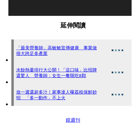
延伸閱讀
「最美營養師」高敏敏宣傳健康 事業做
很大跨足多產業
水餃熱量排行大公開！「這口味」比招牌
還驚人 營養師：女生一餐限吃8顆
放一週還超多汁！家事達人曝荔枝保鮮妙
招 「多一動作」不上火
鏡週刊