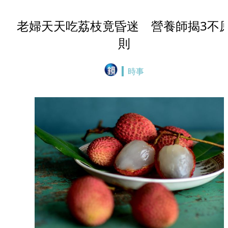
老婦天天吃荔枝竟昏迷 營養師揭3不
則
時事