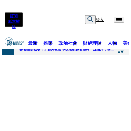
訂閱
登入
紙本雜
誌
最新
娛樂
政治社會
財經理財
人物
美
快訊
「簽名牆變戰場！」饒河夜市小吃店把簽名塗掉 沈伯洋：舉雙手贊成
快訊
抛「雙AI」施政藍圖！徐欣瑩宣示無縫接軌楊文科 延續五支箭與十大交通建設
快訊
翻拍雄二飛彈密件給中共女特工 海峰士兵認罪減刑判2年7月