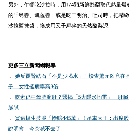
另外，午餐吃沙拉時，用1/4顆新鮮酪梨取代熱量爆
的千島醬、凱薩醬；或是吃三明治、吐司時，把精緻
沙拉醬抹醬，換成用叉子壓碎的天然酪梨泥。
更多三立新聞網報導
．
她反覆腎結石「不是少喝水」！檢查驚元凶竟在脖
子 女性罹病率高3倍
．
吃素仍中鏢脂肪肝？醫揭「5大隱形地雷」 肝臟
膩膩
．
買這檔生技股「慘賠445萬」！吊車大王：出席股
說明會 今突喊不去了