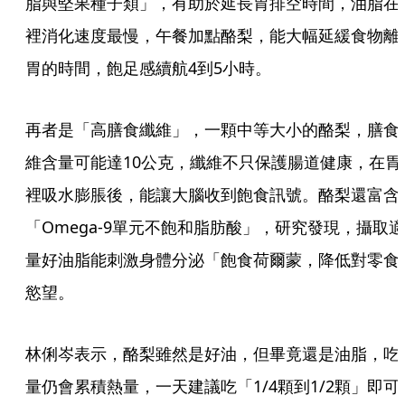
脂與堅果種子類」，有助於延長胃排空時間，油脂在
裡消化速度最慢，午餐加點酪梨，能大幅延緩食物離
胃的時間，飽足感續航4到5小時。
再者是「高膳食纖維」，一顆中等大小的酪梨，膳食
維含量可能達10公克，纖維不只保護腸道健康，在胃
裡吸水膨脹後，能讓大腦收到飽食訊號。酪梨還富含
「Omega-9單元不飽和脂肪酸」，研究發現，攝取適
量好油脂能刺激身體分泌「飽食荷爾蒙，降低對零食
慾望。
林俐岑表示，酪梨雖然是好油，但畢竟還是油脂，吃
量仍會累積熱量，一天建議吃「1/4顆到1/2顆」即可