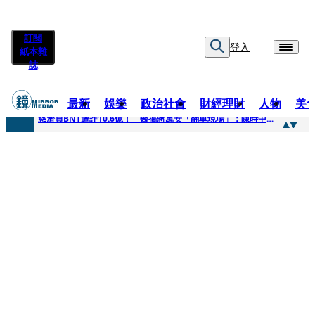
訂閱
登入
紙本雜
誌
最新
娛樂
政治社會
財經理財
人物
美
快訊
慈濟買BNT遭詐10.6億！ 醫揭蔣萬安「翻車現場」：陳時中當年是阻止被騙
快訊
慈濟挨詐十億／跟陳時中道歉？ 蔣萬安嗆：當時政府買夠疫苗民間就不用採購
快訊
員工建文陪睡機場爆紅！狂接20業配 Joeman幫算「買房頭期款」驚喊：換作我也想離職