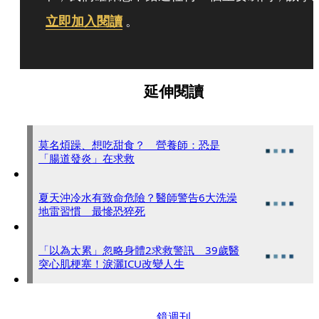
立即加入閱讀
。
延伸閱讀
莫名煩躁、想吃甜食？ 營養師：恐是
「腸道發炎」在求救
夏天沖冷水有致命危險？醫師警告6大洗澡
地雷習慣 最慘恐猝死
「以為太累」忽略身體2求救警訊 39歲醫
突心肌梗塞！淚灑ICU改變人生
鏡週刊