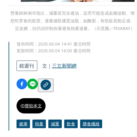
營養師林俐岑指出，減重若完全避油，反而可能造成血糖波動、增
想吃零食的慾望。適量攝取優質油脂，如酪梨，有助延長飽足感、
定血糖，但仍須控制份量避免熱量過量。（示意圖／PIXABAY）
發布時間：
2026.06.04 14:41
臺北時間
更新時間：
2026.06.04 16:00
臺北時間
鏡週刊
文｜
三立新聞網
贊助本文
健康
熱量
減重
飲食
膳食纖維