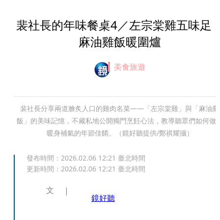
裴社長的年味餐桌4／左宗棠雞五味
麻油雞飯暖圍爐
美食旅遊
裴社長分享兩道膾炙人口的雞肉名菜——「左宗棠雞」與「麻油雞
飯」的美味記憶，不藏私地公開獨門烹飪心法，教導聽眾們如何做
暖身補氣的年節佳餚。（鏡好聽提供/鄭祺耀攝）
發布時間：
2026.02.06 12:21
臺北時間
更新時間：
2026.02.06 12:21
臺北時間
文
鏡好聽