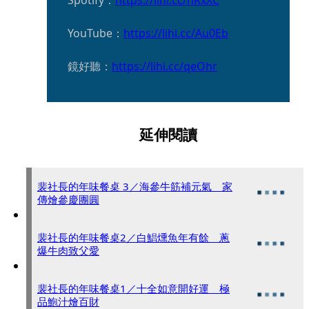
YouTube：
https://lihi.cc/Au0Eb
鏡好聽：
https://lihi.cc/qeOhr
延伸閱讀
裴社長的年味餐桌 3／海參牛筋補元氣 家
傳燴參慶團圓
裴社長的年味餐桌2／白鯧燻魚年有餘 蔥
爆牛肉致父愛
裴社長的年味餐桌1／十全如意開好運 極
品鮑汁燴百財