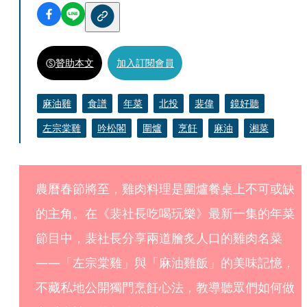
贊助本文
加入訂閱會員
麻油雞
食譜
年菜
北投
裴偉
鏡好聽
左宗棠雞
吟松閣
圍爐
烹飪
麻油
湘菜
農曆春節將至，雞肉料理是圍爐餐桌上不可或缺
的主角。在《裴社長吃喝玩樂》最新一集的年菜
節目中，裴社長分享兩道膾炙人口的雞肉名菜
——「左宗棠雞」與「麻油雞飯」的美味記憶，
不藏私地公開獨門烹飪心法，教導聽眾們如何做