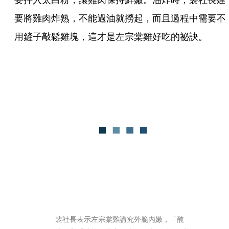
要將雞肉炸熟，不能過油就撈起，而且過程中需要不
用鏟子敲鬆雞塊，這才是左宗棠雞好吃的祕訣。
裴社長表示左宗棠雞講究外脆內嫩，「醃