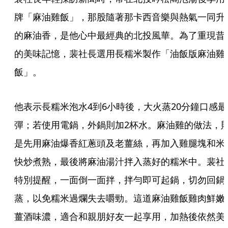
牌「麻油雞飯」，那股隨著那卡西音樂與熱氣一同升
的麻油香，是他心中最經典的北投風華。為了重現昔
的美味記憶，裴社長選用長糯米製作「油飯版麻油雞
飯」。
他表示長糯米泡水4到6小時後，大火蒸20分鐘口感最
彈；若使用電鍋，外鍋則加2杯水。麻油雞的做法，
是先用麻油爆香紅蔥頭及老薑絲，再加入雞腿塊和米
快炒煮熟，最後將麻油湯汁拌入蒸好的糯米中。裴社
特別提醒，一面倒一面拌，拌勻即可起鍋，切勿回鍋
蒸，以免糯米過爛失去嚼勁。這道麻油雞飯雞肉鮮嫩
薑酒味濃，適合和親朋好友一起享用，加熱後依然美