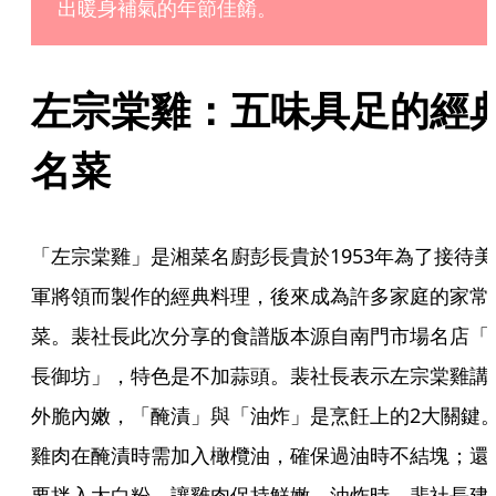
出暖身補氣的年節佳餚。
左宗棠雞：五味具足的經
名菜 
「左宗棠雞」是湘菜名廚彭長貴於1953年為了接待美
軍將領而製作的經典料理，後來成為許多家庭的家常
菜。裴社長此次分享的食譜版本源自南門市場名店「
長御坊」，特色是不加蒜頭。裴社長表示左宗棠雞講
外脆內嫩，「醃漬」與「油炸」是烹飪上的2大關鍵
雞肉在醃漬時需加入橄欖油，確保過油時不結塊；還
要拌入太白粉，讓雞肉保持鮮嫩。油炸時，裴社長建