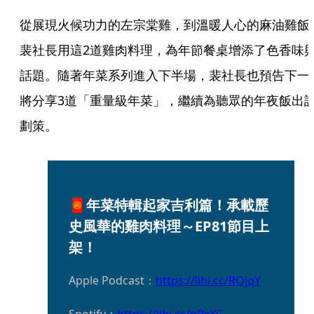
從展現火候功力的左宗棠雞，到溫暖人心的麻油雞飯
裴社長用這2道雞肉料理，為年節餐桌增添了色香味
話題。隨著年菜系列進入下半場，裴社長也預告下一
將分享3道「重量級年菜」，繼續為聽眾的年夜飯出
劃策。
🧧年菜特輯起家吉利篇！承載歷
史風華的雞肉料理～EP81節目上
架！
Apple Podcast：
https://lihi.cc/ROjqY
Spotify：
https://lihi.cc/nRxXC