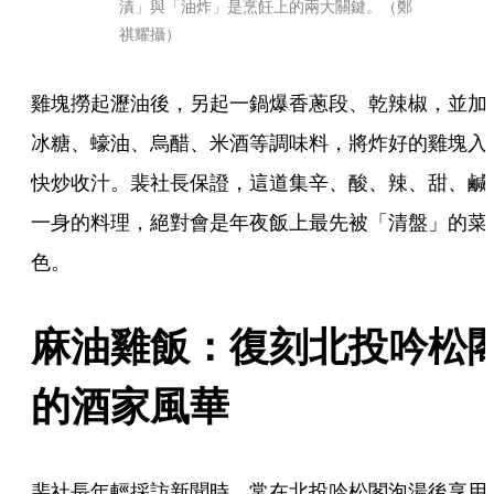
漬」與「油炸」是烹飪上的兩大關鍵。（鄭
祺耀攝）
雞塊撈起瀝油後，另起一鍋爆香蔥段、乾辣椒，並加
冰糖、蠔油、烏醋、米酒等調味料，將炸好的雞塊入
快炒收汁。裴社長保證，這道集辛、酸、辣、甜、鹹
一身的料理，絕對會是年夜飯上最先被「清盤」的菜
色。
麻油雞飯：復刻北投吟松
的酒家風華 
裴社長年輕採訪新聞時，常在北投吟松閣泡湯後享用