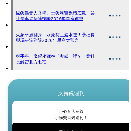
風象靠貴人暴衝、土象務實累積底氣 裴
社長與瑪法達暢談2026年星座運勢
火象華麗翻身 水象防三波水逆！裴社長
與瑪法達對談2026年星座大預言
射手座、魔羯座藏在「玄武」裡？ 裴社
長解密北方七宿
支持鏡週刊
小心意大意義
小額贊助鏡週刊！