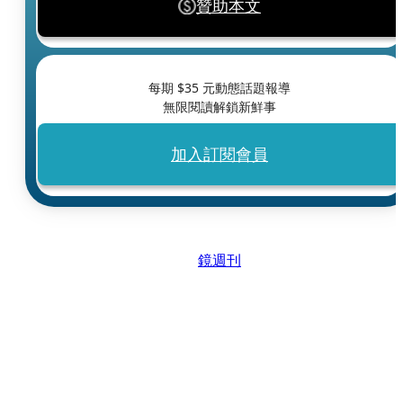
贊助本文
每期 $
35
元動態話題報導
無限閱讀解鎖新鮮事
加入訂閱會員
鏡週刊