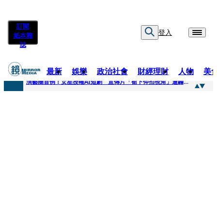
訂閱
登入
紙本雜
誌
最新
娛樂
政治社會
財經理財
人物
美
快訊
演藝圈首例！女星授權AI短劇 宣傳片「裙下仰拍視角」遭轟擦邊：自降身價
快訊
全球提升電氣化 台達電鄭平看好微電網推一站式方案
快訊
《魷魚遊戲》美版傳喊卡 現象級神劇難續宇宙