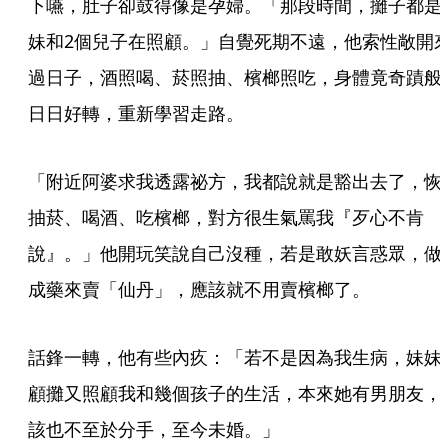
下嚥，肚子卻鼓得像是孕婦。「那段時間，攤子都是
妹和2個兒子在照顧。」自覺死期不遠，他索性敞開
過日子，酒照喝、菸照抽、檳榔照吃，身體竟奇蹟般
日日好轉，重新學習走路。
「附近阿婆求我透露祕方，我都說就是豁出去了，恢
抽菸、喝酒、吃檳榔，對方很生氣罵我『歹心不肯
說』。」他開玩笑說自己沒種，若是敢妖言惑眾，做
成藥來賣「仙丹」，應該就不用賣檳榔了。
話鋒一轉，他有些內疚：「若不是因為我生病，妹妹
顧攤又照顧我和幾個孩子的生活，本來她有男朋友，
該也不至於分手，至今未婚。」