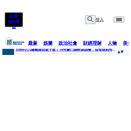
訂閱
登入
紙本雜
誌
最新
娛樂
政治社會
財經理財
人物
美
快訊
5566小刀爆離婚台玻千金！14年豪門婚碎原因曝 岳母徐莉玲風暴意外揭家族祕辛
快訊
徐莉玲喪子劇變／徐莉玲「巨大哀傷足不出戶」 解密長子身世
快訊
醫美偷拍案無影像網紅律師仍喊提告 學者：須具備侵權要件