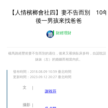
【人情檳榔會社四】妻不告而別 10
後一男孩來找爸爸
財經理財
楊馬路經歷前妻不告而別的過往，後來又罹病臥床多時，自認耽誤
妹妹（左）的婚姻而相當內疚。
發布時間：
2018.08.09 10:59
臺北時間
更新時間：
2023.09.12 20:27
臺北時間
文
謝祝芬
攝影