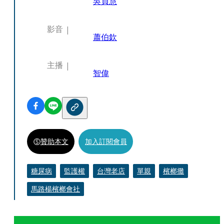
吳貞慧
影音
蕭伯欽
主播
智偉
贊助本文
加入訂閱會員
糖尿病
監護權
台灣老店
單親
檳榔攤
馬路楊檳榔會社