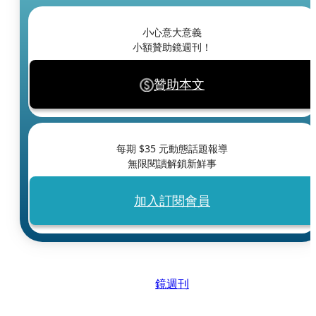
小心意大意義
小額贊助鏡週刊！
贊助本文
每期 $
35
元動態話題報導
無限閱讀解鎖新鮮事
加入訂閱會員
鏡週刊