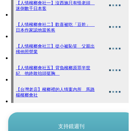
【人情檳榔會社一】沒西施只有怪老頭
迷倒數千日本客
【人情檳榔會社二】歡喜被吃「豆乾」
日本作家認他當爸爸
【人情檳榔會社三】從小被恥笑 父親出
殯他照營業
【人情檳榔會社五】背負檳榔原罪半世
紀 他終敢抬頭挺胸
【台灣老店】檳榔裡的人情案內所 馬路
楊檳榔會社
支持鏡週刊