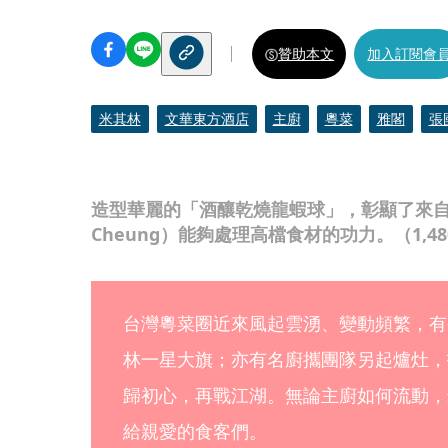
贊助本文
加入訂閱會
米其林
文華東方酒店
主廚
粵菜
雅閣
張
造型華麗的「酒釀乾燒龍蝦球」，彰顯了來自
Cheung）能夠處理高檔食材的功力。（1,4
台灣粵菜圈近來風起雲湧、變動頻繁，有
林一星大旗；亦有名廚攜團隊另起爐灶，
歸初心，再戰江湖。無論主廚如何流動，
給親愛的食客們。 