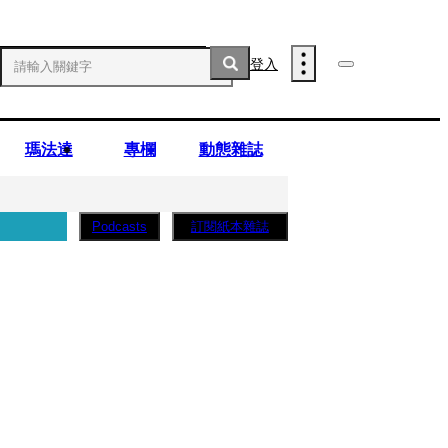
登入
瑪法達
專欄
動態雜誌
訂閱紙本雜誌
Podcasts