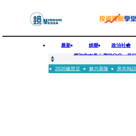
最新
娛樂
政治社會
快訊
偷吃女主管！電商人夫「背S
2026瘋世足
快訊
魅力基隆
房市熱
狂曬柯文哲電子手環形象照
快訊
人心惶惶 ！公所封橋罕請包