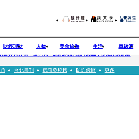
財經理財
人物
美食旅遊
生活
車錶酒
M道具包外宿」遭抓包 原配崩潰求償100萬：從未用過此類
話題
台北畫刊
房訊發燒榜
防詐鏡區
更多
 陳佩琪嗨喊太帥「每張都好看」：清清白白
公「夜斷陰府」幫亡魂伸冤 鹿谷小半天「今年接連3起墜橋」