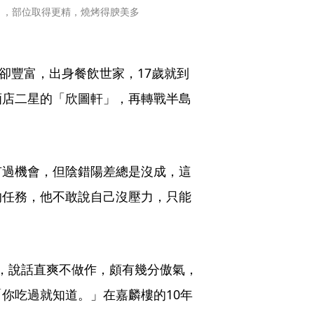
」，部位取得更精，燒烤得腴美多
歷卻豐富，出身餐飲世家，17歲就到
酒店二星的「欣圖軒」，再轉戰半島
。
有過機會，但陰錯陽差總是沒成，這
的任務，他不敢說自己沒壓力，只能
人，說話直爽不做作，頗有幾分傲氣，
你吃過就知道。」在嘉麟樓的10年