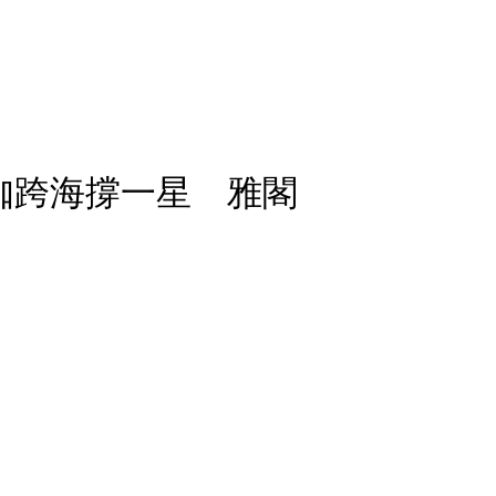
咖跨海撐一星 雅閣