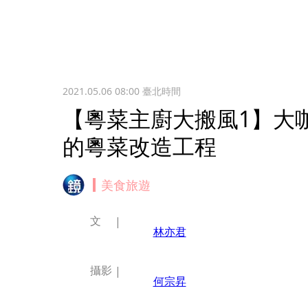
2021.05.06 08:00
臺北時間
【粵菜主廚大搬風1】大
的粵菜改造工程
美食旅遊
文
林亦君
攝影
何宗昇